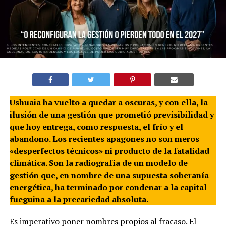
Ushuaia ha vuelto a quedar a oscuras, y con ella, la
ilusión de una gestión que prometió previsibilidad y
que hoy entrega, como respuesta, el frío y el
abandono. Los recientes apagones no son meros
«desperfectos técnicos» ni producto de la fatalidad
climática. Son la radiografía de un modelo de
gestión que, en nombre de una supuesta soberanía
energética, ha terminado por condenar a la capital
fueguina a la precariedad absoluta.
Es imperativo poner nombres propios al fracaso. El