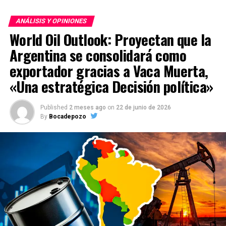
ANÁLISIS Y OPINIONES
World Oil Outlook: Proyectan que la
Argentina se consolidará como
exportador gracias a Vaca Muerta,
«Una estratégica Decisión política»
Published
2 meses ago
on
22 de junio de 2026
By
Bocadepozo