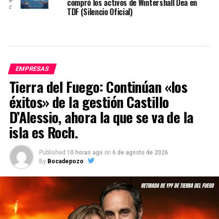
compró los activos de Wintershall Dea en
TDF (Silencio Oficial)
EMPRESAS
Tierra del Fuego: Continúan «los
éxitos» de la gestión Castillo
D’Alessio, ahora la que se va de la
isla es Roch.
Published
10 horas ago
on
6 de agosto de 2026
By
Bocadepozo