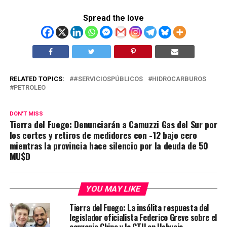
Spread the love
RELATED TOPICS:
#SERVICIOSPÚBLICOS
HIDROCARBUROS
PETROLEO
DON'T MISS
Tierra del Fuego: Denunciarán a Camuzzi Gas del Sur por
los cortes y retiros de medidores con -12 bajo cero
mientras la provincia hace silencio por la deuda de 50
MU$D
YOU MAY LIKE
Tierra del Fuego: La insólita respuesta del
legislador oficialista Federico Greve sobre el
convenio Chino y la CTU en Ushuaia