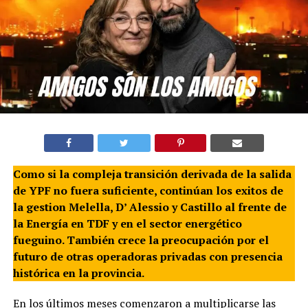
Como si la compleja transición derivada de la salida
de YPF no fuera suficiente, continúan los exitos de
la gestion Melella, D’ Alessio y Castillo al frente de
la Energía en TDF y en el sector energético
fueguino. También crece la preocupación por el
futuro de otras operadoras privadas con presencia
histórica en la provincia.
En los últimos meses comenzaron a multiplicarse las