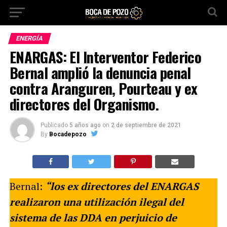
ENERGÍA
ENARGAS: El Interventor Federico
Bernal amplió la denuncia penal
contra Aranguren, Pourteau y ex
directores del Organismo.
Publicado
5 años ago
on
2 de septiembre de 2021
By
Bocadepozo
Bernal:
“los ex directores del ENARGAS
realizaron una utilización ilegal del
sistema de las DDA en perjuicio de