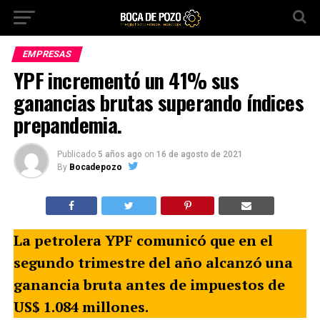
EMPRESAS
YPF incrementó un 41% sus
ganancias brutas superando índices
prepandemia.
Publicado
5 años ago
on
16 de agosto de 2021
By
Bocadepozo
La petrolera YPF
comunicó que en el
segundo trimestre del año alcanzó una
ganancia bruta antes de impuestos de
US$ 1.084 millones.