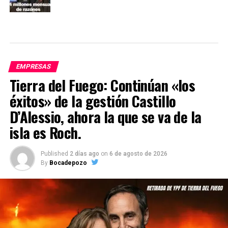
EMPRESAS
Tierra del Fuego: Continúan «los
éxitos» de la gestión Castillo
D’Alessio, ahora la que se va de la
isla es Roch.
Published
2 días ago
on
6 de agosto de 2026
By
Bocadepozo