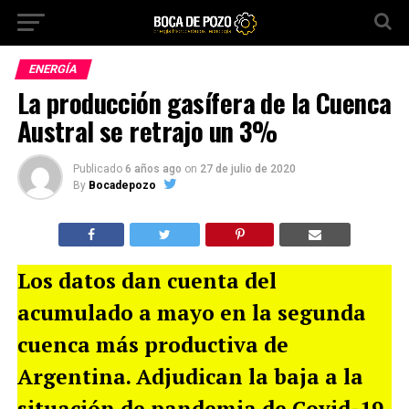
ENERGÍA
La producción gasífera de la Cuenca
Austral se retrajo un 3%
Publicado
6 años ago
on
27 de julio de 2020
By
Bocadepozo
Los datos dan cuenta del
acumulado a mayo en la segunda
cuenca más productiva de
Argentina. Adjudican la baja a la
situación de pandemia de Covid-19.