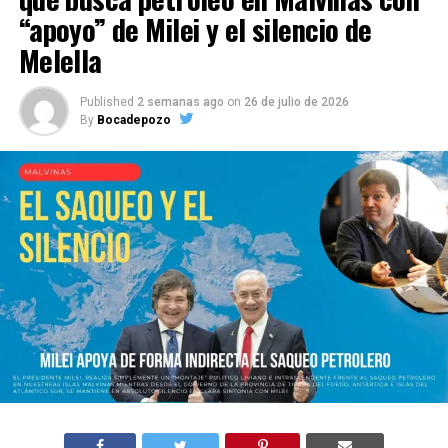
“apoyo” de Milei y el silencio de
Melella
Published
2 semanas ago
on
26 de julio de 2026
By
Bocadepozo