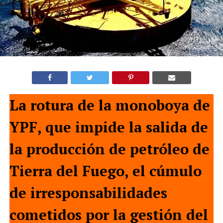
La rotura de la monoboya de
YPF, que impide la salida de
la producción de petróleo de
Tierra del Fuego, el cúmulo
de irresponsabilidades
cometidos por la gestión del