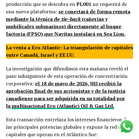
producción que se descubra en
PL001
no requerirá de
una nueva plataforma:
se conectará de forma remota
mediante la técnica de
tie-back
(cañerías y
umbilicales submarinos) directamente al buque
factoría (FPSO) que Navitas instalará en Sea Lion.
La venta a Eco Atlantic: La triangulación de capitales
entre Canadá, Israel y EE.UU.
La investigación que difundimos esta mañana reveló el
paso subsiguiente de esta operación de concentración
corporativa:
el 18 de mayo de 2026, JHI recibió la
aprobación final de sus accionistas y de la justicia
canadiense para ser adquirida en su totalidad por
la
multinacional Eco (Atlantic) Oil & Gas Ltd.
Esta transacción entrelaza los intereses financieros de
las principales potencias globales y expone la red de
capitales que operan en el Atlántico Sur: