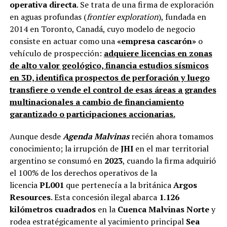
operativa directa
. Se trata de una firma de exploración
en aguas profundas (
frontier exploration
), fundada en
2014 en Toronto, Canadá, cuyo modelo de negocio
consiste en actuar como una
«empresa cascarón»
o
vehículo de prospección:
adquiere licencias en zonas
de alto valor geológico, financia estudios sísmicos
en 3D, identifica prospectos de perforación y luego
transfiere o vende el control de esas áreas a grandes
multinacionales a cambio de financiamiento
garantizado o participaciones accionarias.
Aunque desde
Agenda Malvinas
recién ahora tomamos
conocimiento; la irrupción de
JHI
en el mar territorial
argentino se consumó en
2023
, cuando la firma adquirió
el 100% de los derechos operativos de la
licencia
PL001
que pertenecía a la británica
Argos
Resources
. Esta concesión ilegal abarca
1.126
kilómetros cuadrados
en la
Cuenca Malvinas Norte
y
rodea estratégicamente al yacimiento principal
Sea