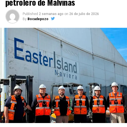
petrolero de Malvinas
Published
2 semanas ago
on
26 de julio de 2026
By
Bocadepozo