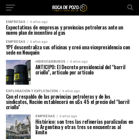
EMPRESAS
6 años ago
Expectativas de empresas y provincias petroleras ante un
nuevo plan de incentivo al gas
EMPRESAS
6 años ago
YPF descentraliza sus oficinas y creó una vicepresidencia con
sede en Neuquén
HIDROCARBUROS
6 años ago
ANTICIPO: El Decreto presidencial del “barril
criollo”, artículo por artículo
EXPLORACIÓN Y EXPLOTACIÓN
6 años ago
Con el respaldo de las provincias petroleras y de los
sindicatos, Nación establecerá en u$s 45 el precio del “barril
criollo”
EMPRESAS
6 años ago
Histórico: son tres las refinerías paralizadas en
la Argentina y otras tres se encuentras al
límite