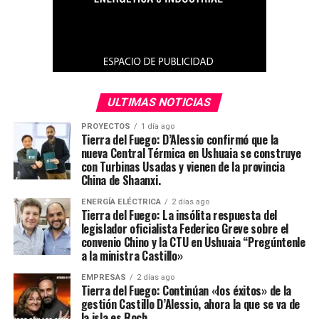
ULTIMAS NOTICIAS
PROYECTOS
1 día ago
Tierra del Fuego: D’Alessio confirmó que la
nueva Central Térmica en Ushuaia se construye
con Turbinas Usadas y vienen de la provincia
China de Shaanxi.
ENERGÍA ELÉCTRICA
2 días ago
Tierra del Fuego: La insólita respuesta del
legislador oficialista Federico Greve sobre el
convenio Chino y la CTU en Ushuaia “Pregúntenle
a la ministra Castillo»
EMPRESAS
2 días ago
Tierra del Fuego: Continúan «los éxitos» de la
gestión Castillo D’Alessio, ahora la que se va de
la isla es Roch.