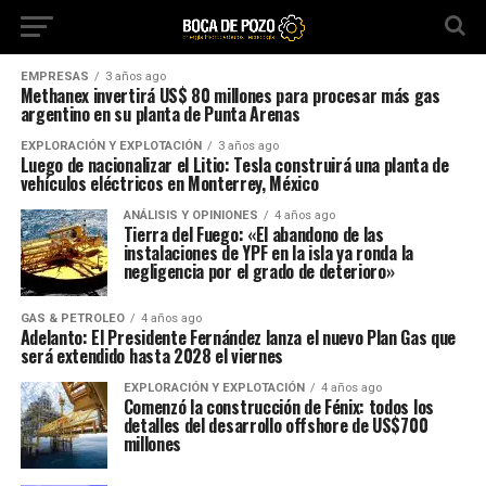
EMPRESAS
3 años ago
Methanex invertirá US$ 80 millones para procesar más gas
argentino en su planta de Punta Arenas
EXPLORACIÓN Y EXPLOTACIÓN
3 años ago
Luego de nacionalizar el Litio: Tesla construirá una planta de
vehículos eléctricos en Monterrey, México
ANÁLISIS Y OPINIONES
4 años ago
Tierra del Fuego: «El abandono de las
instalaciones de YPF en la isla ya ronda la
negligencia por el grado de deterioro»
GAS & PETROLEO
4 años ago
Adelanto: El Presidente Fernández lanza el nuevo Plan Gas que
será extendido hasta 2028 el viernes
EXPLORACIÓN Y EXPLOTACIÓN
4 años ago
Comenzó la construcción de Fénix: todos los
detalles del desarrollo offshore de US$700
millones