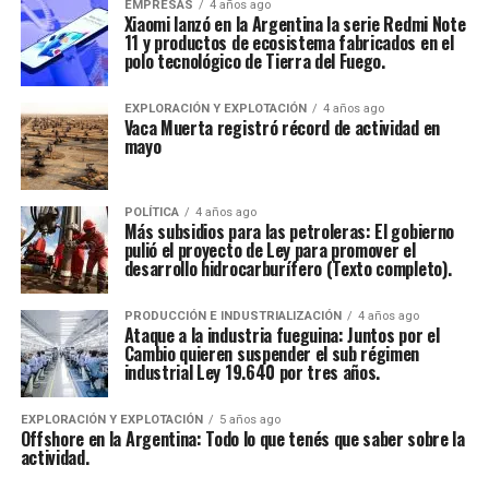
EMPRESAS
4 años ago
Xiaomi lanzó en la Argentina la serie Redmi Note
11 y productos de ecosistema fabricados en el
polo tecnológico de Tierra del Fuego.
EXPLORACIÓN Y EXPLOTACIÓN
4 años ago
Vaca Muerta registró récord de actividad en
mayo
POLÍTICA
4 años ago
Más subsidios para las petroleras: El gobierno
pulió el proyecto de Ley para promover el
desarrollo hidrocarburífero (Texto completo).
PRODUCCIÓN E INDUSTRIALIZACIÓN
4 años ago
Ataque a la industria fueguina: Juntos por el
Cambio quieren suspender el sub régimen
industrial Ley 19.640 por tres años.
EXPLORACIÓN Y EXPLOTACIÓN
5 años ago
Offshore en la Argentina: Todo lo que tenés que saber sobre la
actividad.