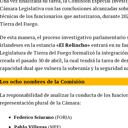
Una vez finalizada su tarea, la Comisión Especial Investi
Cámara Legislativa con las conclusiones alcanzadas sobre
técnicas de los funcionarios que autorizaron, durante 20
Tierra del Fuego.
De esta manera, el proceso investigativo parlamentario s
irlandeses en la estancia
«El Relincho»
entrará en su fas
Legislatura de Tierra del Fuego formalizó la integración
creada el pasado 30 de abril, la cual tendrá la tarea de 
capacidad dual que vulnera la soberanía y la seguridad n
Los ocho nombres de la Comisión
La responsabilidad de analizar la conducta de los funcio
representación plural de la Cámara:
Federico Sciurano
(FORJA)
Pablo Villegas
(MPF)