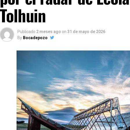
Tolhuin
Publicado
2 meses ago
on
31 de mayo de 2026
By
Bocadepozo