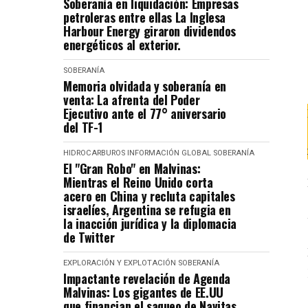
Soberanía en liquidación: Empresas
petroleras entre ellas La Inglesa
Harbour Energy giraron dividendos
energéticos al exterior.
SOBERANÍA
Memoria olvidada y soberanía en
venta: La afrenta del Poder
Ejecutivo ante el 77° aniversario
del TF-1
HIDROCARBUROS
INFORMACIÓN GLOBAL
SOBERANÍA
El "Gran Robo" en Malvinas:
Mientras el Reino Unido corta
acero en China y recluta capitales
israelíes, Argentina se refugia en
la inacción jurídica y la diplomacia
de Twitter
EXPLORACIÓN Y EXPLOTACIÓN
SOBERANÍA
Impactante revelación de Agenda
Malvinas: Los gigantes de EE.UU
que financian el saqueo de Navitas