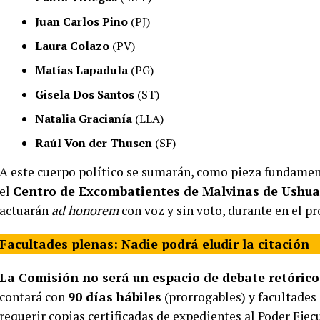
Juan Carlos Pino
(PJ)
Laura Colazo
(PV)
Matías Lapadula
(PG)
Gisela Dos Santos
(ST)
Natalia Gracianía
(LLA)
Raúl Von der Thusen
(SF)
A este cuerpo político se sumarán, como pieza fundament
el
Centro de Excombatientes de Malvinas de Ushua
actuarán
ad honorem
con voz y sin voto, durante en el pr
Facultades plenas: Nadie podrá eludir la citación
La Comisión no será un espacio de debate retórico
contará con
90 días hábiles
(prorrogables) y facultades 
requerir copias certificadas de expedientes al Poder Ejec