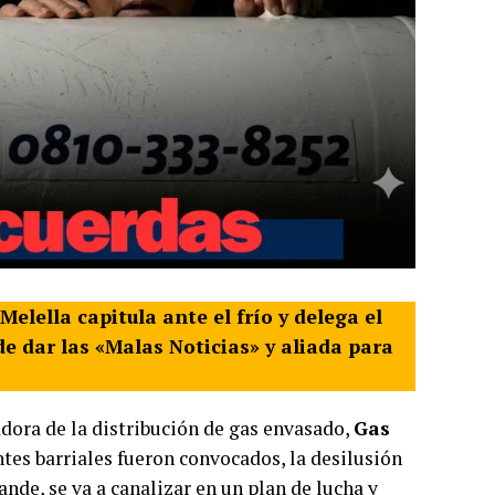
elella capitula ante el frío y delega el
e dar las «Malas Noticias» y aliada para
adora de la distribución de gas envasado,
Gas
tes barriales fueron convocados, la desilusión
ande, se va a canalizar en un plan de lucha y