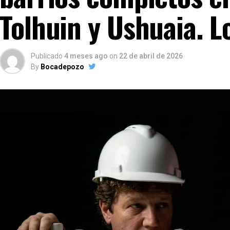
Tolhuin y Ushuaia. L
Publicado
4 meses ago
on
22 de abril de 2026
By
Bocadepozo