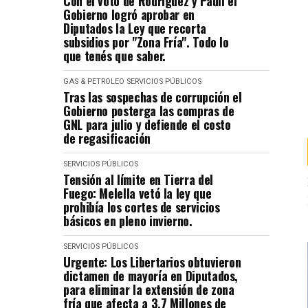
Con el voto de Rodriguez y Pauli el
Gobierno logró aprobar en
Diputados la Ley que recorta
subsidios por "Zona Fría". Todo lo
que tenés que saber.
GAS & PETROLEO
SERVICIOS PÚBLICOS
Tras las sospechas de corrupción el
Gobierno posterga las compras de
GNL para julio y defiende el costo
de regasificación
SERVICIOS PÚBLICOS
Tensión al límite en Tierra del
Fuego: Melella vetó la ley que
prohibía los cortes de servicios
básicos en pleno invierno.
SERVICIOS PÚBLICOS
Urgente: Los Libertarios obtuvieron
dictamen de mayoría en Diputados,
para eliminar la extensión de zona
fría que afecta a 3,7 Millones de