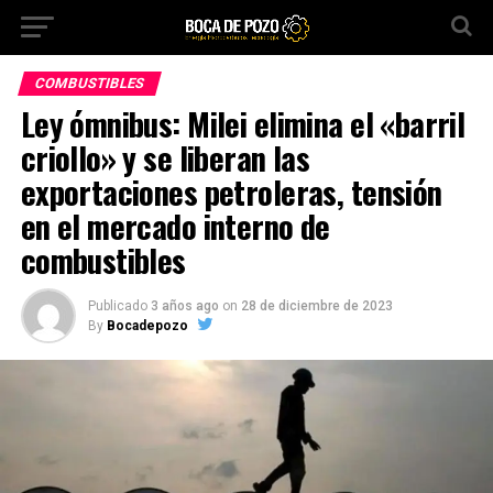
COMBUSTIBLES
Ley ómnibus: Milei elimina el «barril
criollo» y se liberan las
exportaciones petroleras, tensión
en el mercado interno de
combustibles
Publicado
3 años ago
on
28 de diciembre de 2023
By
Bocadepozo