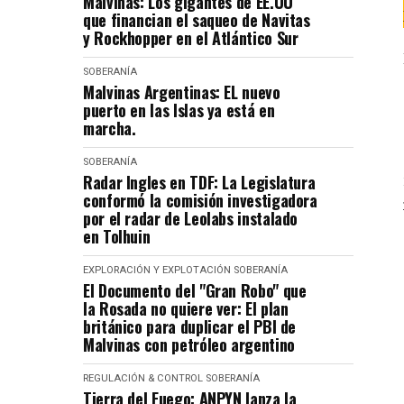
Malvinas: Los gigantes de EE.UU
que financian el saqueo de Navitas
y Rockhopper en el Atlántico Sur
SOBERANÍA
Malvinas Argentinas: EL nuevo
puerto en las Islas ya está en
marcha.
SOBERANÍA
Radar Ingles en TDF: La Legislatura
conformó la comisión investigadora
por el radar de Leolabs instalado
en Tolhuin
EXPLORACIÓN Y EXPLOTACIÓN
SOBERANÍA
El Documento del "Gran Robo" que
la Rosada no quiere ver: El plan
británico para duplicar el PBI de
Malvinas con petróleo argentino
REGULACIÓN & CONTROL
SOBERANÍA
Tierra del Fuego: ANPYN lanza la