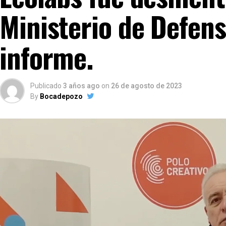
Ministerio de Defens
informe.
Publicado
3 años ago
on
26 de agosto de 2023
By
Bocadepozo