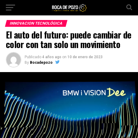
INNOVACION TECNOLÓGICA
El auto del futuro: puede cambiar de
color con tan solo un movimiento
Publicado
4 años ago
on
10 de enero de 2023
By
Bocadepozo