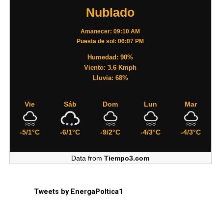
Nublado
Amanecer: 09:10 AM
Puesta de sol: 06:07 PM
Humedad: 90%
Viento: 3.6 Kmph
Lluvia: 68%
Vie
Sáb
Dom
Lun
Mar
-5/1°C
-6/1°C
-9/2°C
-4/3°C
-4/3°C
Data from
Tiempo3.com
Tweets by EnergaPoltica1