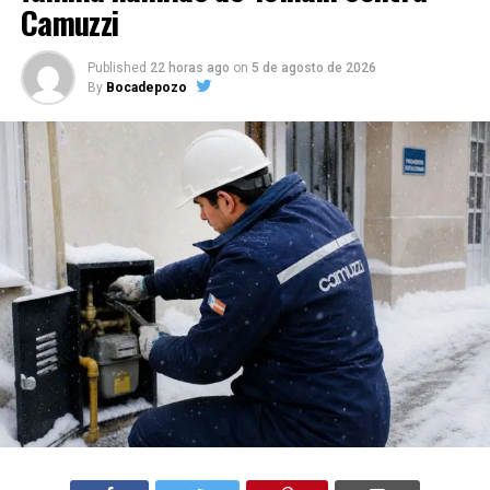
Camuzzi
Published
22 horas ago
on
5 de agosto de 2026
By
Bocadepozo