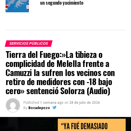
un segundo yacimiento
SERVICIOS PÚBLICOS
Tierra del Fuego:»La tibieza o
complicidad de Melella frente a
Camuzzi la sufren los vecinos con
retiro de medidores con -18 bajo
cero» sentenció Solorza (Audio)
Published
1 semana ago
on
28 de julio de 2026
By
Bocadepozo