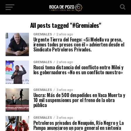
All posts tagged "#Gremiales"
GREMIALES
2 años ago
Urgente Tierra del Fuego: «Si Melella va preso,
iremos todos presos con él » advierten desde el
Sindicato Petroleros Privados.
GREMIALES
2 años ago
Rucci toma distancia del conflicto entre Milei y
los gobernadores «No es un conflicto nuestro»
GREMIALES
3 años ago
Uocra: Más de 500 despedidos en Vaca Muerta y
10 mil suspensiones por el freno de la obra
pública
GREMIALES
3 años ago
Petroleros privados de Neuquén, Río Negro y La
Pampa anunciaron un paro general en sintonía