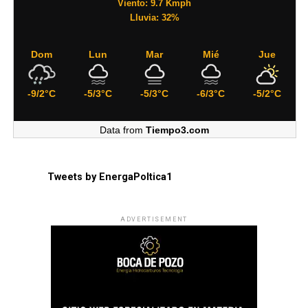
Viento: 9.7 Kmph
Lluvia: 32%
Dom
Lun
Mar
Mié
Jue
-9/2°C
-5/3°C
-5/3°C
-6/3°C
-5/2°C
Data from
Tiempo3.com
Tweets by EnergaPoltica1
ADVERTISEMENT